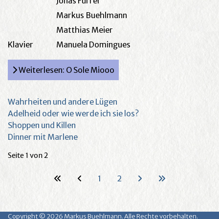
Jonas Furrer
Markus Buehlmann
Matthias Meier
Klavier
Manuela Domingues
Weiterlesen: O Sole Miooo
Wahrheiten und andere Lügen
Adelheid oder wie werde ich sie los?
Shoppen und Killen
Dinner mit Marlene
Seite 1 von 2
1
2
Copyright © 2026 Markus Buehlmann. Alle Rechte vorbehalten.